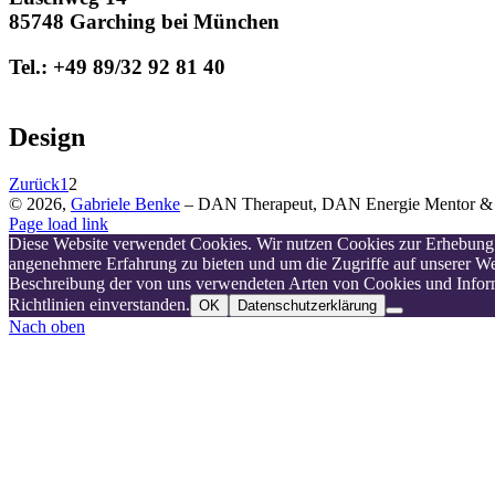
85748 Garching bei München
Tel.: +49 89/32 92 81 40
Design
Zurück
1
2
©
2026,
Gabriele Benke
–
DAN Therapeut, DAN Energie Mentor
Page load link
Diese Website verwendet Cookies. Wir nutzen Cookies zur Erhebung 
angenehmere Erfahrung zu bieten und um die Zugriffe auf unserer Web
Beschreibung der von uns verwendeten Arten von Cookies und Informa
Richtlinien einverstanden.
OK
Datenschutzerklärung
Nach oben